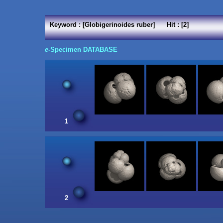
Keyword : [Globigerinoides ruber] Hit : [2]
e
-Specimen DATABASE
1
2